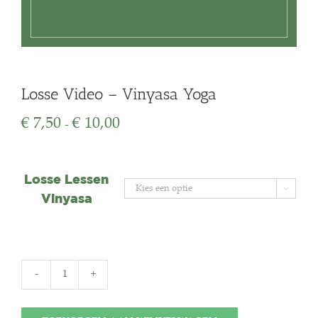
Losse Video – Vinyasa Yoga
Prijsklasse:
€
7,50
€
10,00
-
€ 7,50
tot
€ 10,00
Losse Lessen

Vinyasa
Losse
Video