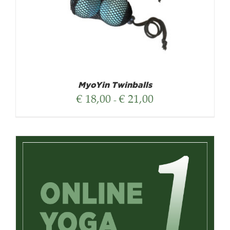
MyoYin Twinballs
Prijsklasse:
€
18,00
€
21,00
-
€ 18,00
tot
€ 21,00