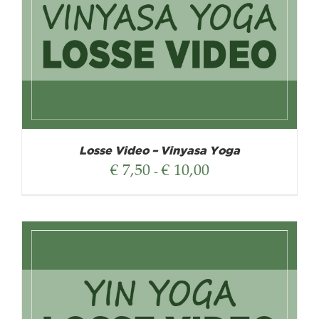
Losse Video – Vinyasa Yoga
Prijsklasse:
€
7,50
€
10,00
-
€ 7,50
tot
€ 10,00