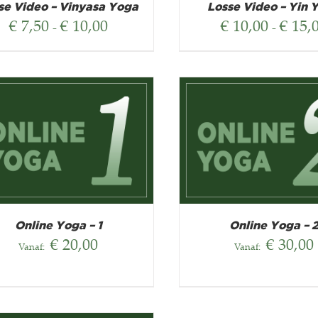
se Video – Vinyasa Yoga
Losse Video – Yin 
Prijsklasse:
€
7,50
€
10,00
€
10,00
€
15,
-
-
€ 7,50
tot
€ 10,00
Online Yoga – 1
Online Yoga – 
€
20,00
€
30,00
Vanaf:
Vanaf: