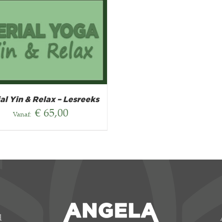
al Yin & Relax – Lesreeks
€
65,00
Vanaf:
d