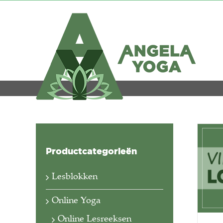
Ga
naar
inhoud
Productcategorieën
Lesblokken
Online Yoga
Online Lesreeksen