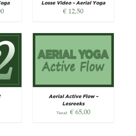
Yoga
Losse Video – Aerial Yoga
Prijsklasse:
00
€
12,50
€ 10,00
tot
€ 15,00
2
Aerial Active Flow –
Lesreeks
€
65,00
Vanaf: