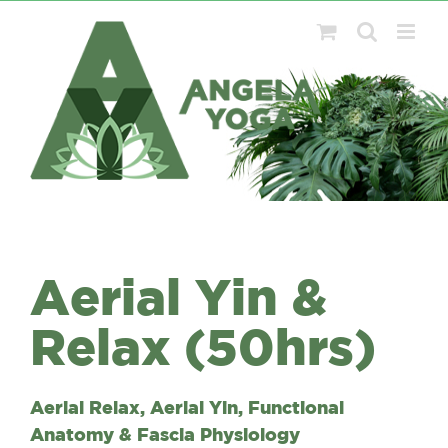
Ga
naar
inhoud
Aerial Yin &
Relax (50hrs)
Aerial Relax, Aerial Yin, Functional
Anatomy & Fascia Physiology