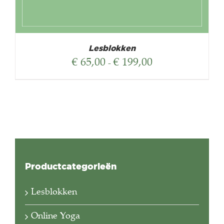
Lesblokken
Prijsklasse:
€
65,00
€
199,00
-
€ 65,00
tot
€ 199,00
Productcategorieën
Lesblokken
Online Yoga