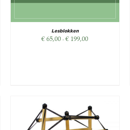
Lesblokken
Prijsklasse:
€
65,00
€
199,00
-
€ 65,00
tot
€ 199,00